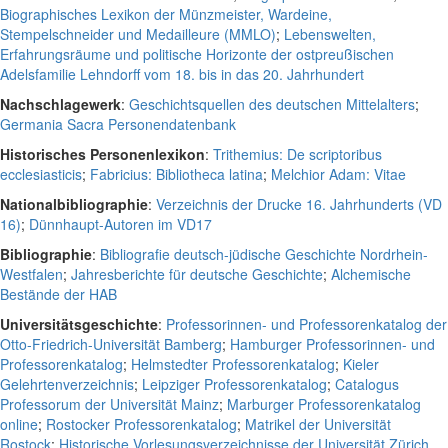
Biographisches Lexikon der Münzmeister, Wardeine,
Stempelschneider und Medailleure (MMLO)
;
Lebenswelten,
Erfahrungsräume und politische Horizonte der ostpreußischen
Adelsfamilie Lehndorff vom 18. bis in das 20. Jahrhundert
Nachschlagewerk
:
Geschichtsquellen des deutschen Mittelalters
;
Germania Sacra Personendatenbank
Historisches Personenlexikon
:
Trithemius: De scriptoribus
ecclesiasticis
;
Fabricius: Bibliotheca latina
;
Melchior Adam: Vitae
Nationalbibliographie
:
Verzeichnis der Drucke 16. Jahrhunderts (VD
16)
;
Dünnhaupt-Autoren im VD17
Bibliographie
:
Bibliografie deutsch-jüdische Geschichte Nordrhein-
Westfalen
;
Jahresberichte für deutsche Geschichte
;
Alchemische
Bestände der HAB
Universitätsgeschichte
:
Professorinnen- und Professorenkatalog der
Otto-Friedrich-Universität Bamberg
;
Hamburger Professorinnen- und
Professorenkatalog
;
Helmstedter Professorenkatalog
;
Kieler
Gelehrtenverzeichnis
;
Leipziger Professorenkatalog
;
Catalogus
Professorum der Universität Mainz
;
Marburger Professorenkatalog
online
;
Rostocker Professorenkatalog
;
Matrikel der Universität
Rostock
;
Historische Vorlesungsverzeichnisse der Universität Zürich