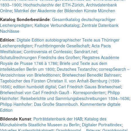
1833–1900
;
Hochschularchiv der ETH-Zürich, Archivdatenbank
Online
;
Matrikel der Akademie der Bildenden Künste München
Katalog Sonderbestände
:
Gesamtkatalog deutschsprachiger
Leichenpredigten
;
Kalliope Verbundkatalog
;
Zentrale Datenbank
Nachlässe
Edition
:
Digitale Edition autobiographischer Texte aus Thüringer
Leichenpredigten
;
Fruchtbringende Gesellschaft
;
Acta Pacis
Westfalicae
;
Controversia et Confessio
;
Sandrart.net
;
Schatullrechnungen Friedrichs des Großen
;
Registres Académie
Royale de Prusse 1746 à 1786
;
Briefe und Texte aus dem
intellektuellen Berlin um 1800
;
Deutsches Textarchiv
;
correspSearch –
Verzeichnisse von Briefeditionen
;
Briefwechsel Benedikt Bahnsen
;
Tagebücher des Fürsten Christian II. von Anhalt-Bernburg (1599-
1656)
;
edition humboldt digital
;
Carl Friedrich Gauss Briefwechsel
;
Briefwechsel von Carl Friedrich Gauß - Korrespondenten
;
Philipp
Hainhofer: Reiseberichte und Sammlungsbeschreibungen 1594–1636
;
Philipp Hainhofer: Das Große Stammbuch. Kommentierte digitale
Edition
Bildende Kunst
:
Porträtdatenbank der HAB
;
Katalog des
Münzkabinetts Staatliche Museen zu Berlin
;
Digitaler Portraitindex
;
Virtuelles Kupferstichkabinett
;
Graphikportal – Akteure
;
Graphikportal –