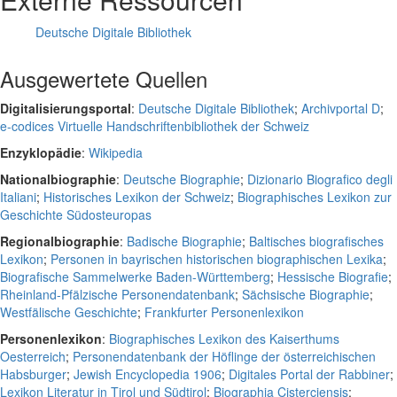
Deutsche Digitale Bibliothek
Ausgewertete Quellen
Digitalisierungsportal
:
Deutsche Digitale Bibliothek
;
Archivportal D
;
e-codices Virtuelle Handschriftenbibliothek der Schweiz
Enzyklopädie
:
Wikipedia
Nationalbiographie
:
Deutsche Biographie
;
Dizionario Biografico degli
Italiani
;
Historisches Lexikon der Schweiz
;
Biographisches Lexikon zur
Geschichte Südosteuropas
Regionalbiographie
:
Badische Biographie
;
Baltisches biografisches
Lexikon
;
Personen in bayrischen historischen biographischen Lexika
;
Biografische Sammelwerke Baden-Württemberg
;
Hessische Biografie
;
Rheinland-Pfälzische Personendatenbank
;
Sächsische Biographie
;
Westfälische Geschichte
;
Frankfurter Personenlexikon
Personenlexikon
:
Biographisches Lexikon des Kaiserthums
Oesterreich
;
Personendatenbank der Höflinge der österreichischen
Habsburger
;
Jewish Encyclopedia 1906
;
Digitales Portal der Rabbiner
;
Lexikon Literatur in Tirol und Südtirol
;
Biographia Cisterciensis
;