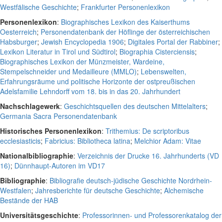
Westfälische Geschichte
;
Frankfurter Personenlexikon
Personenlexikon
:
Biographisches Lexikon des Kaiserthums
Oesterreich
;
Personendatenbank der Höflinge der österreichischen
Habsburger
;
Jewish Encyclopedia 1906
;
Digitales Portal der Rabbiner
;
Lexikon Literatur in Tirol und Südtirol
;
Biographia Cisterciensis
;
Biographisches Lexikon der Münzmeister, Wardeine,
Stempelschneider und Medailleure (MMLO)
;
Lebenswelten,
Erfahrungsräume und politische Horizonte der ostpreußischen
Adelsfamilie Lehndorff vom 18. bis in das 20. Jahrhundert
Nachschlagewerk
:
Geschichtsquellen des deutschen Mittelalters
;
Germania Sacra Personendatenbank
Historisches Personenlexikon
:
Trithemius: De scriptoribus
ecclesiasticis
;
Fabricius: Bibliotheca latina
;
Melchior Adam: Vitae
Nationalbibliographie
:
Verzeichnis der Drucke 16. Jahrhunderts (VD
16)
;
Dünnhaupt-Autoren im VD17
Bibliographie
:
Bibliografie deutsch-jüdische Geschichte Nordrhein-
Westfalen
;
Jahresberichte für deutsche Geschichte
;
Alchemische
Bestände der HAB
Universitätsgeschichte
:
Professorinnen- und Professorenkatalog der