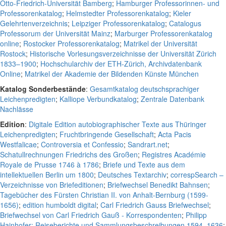
Otto-Friedrich-Universität Bamberg
;
Hamburger Professorinnen- und
Professorenkatalog
;
Helmstedter Professorenkatalog
;
Kieler
Gelehrtenverzeichnis
;
Leipziger Professorenkatalog
;
Catalogus
Professorum der Universität Mainz
;
Marburger Professorenkatalog
online
;
Rostocker Professorenkatalog
;
Matrikel der Universität
Rostock
;
Historische Vorlesungsverzeichnisse der Universität Zürich
1833–1900
;
Hochschularchiv der ETH-Zürich, Archivdatenbank
Online
;
Matrikel der Akademie der Bildenden Künste München
Katalog Sonderbestände
:
Gesamtkatalog deutschsprachiger
Leichenpredigten
;
Kalliope Verbundkatalog
;
Zentrale Datenbank
Nachlässe
Edition
:
Digitale Edition autobiographischer Texte aus Thüringer
Leichenpredigten
;
Fruchtbringende Gesellschaft
;
Acta Pacis
Westfalicae
;
Controversia et Confessio
;
Sandrart.net
;
Schatullrechnungen Friedrichs des Großen
;
Registres Académie
Royale de Prusse 1746 à 1786
;
Briefe und Texte aus dem
intellektuellen Berlin um 1800
;
Deutsches Textarchiv
;
correspSearch –
Verzeichnisse von Briefeditionen
;
Briefwechsel Benedikt Bahnsen
;
Tagebücher des Fürsten Christian II. von Anhalt-Bernburg (1599-
1656)
;
edition humboldt digital
;
Carl Friedrich Gauss Briefwechsel
;
Briefwechsel von Carl Friedrich Gauß - Korrespondenten
;
Philipp
Hainhofer: Reiseberichte und Sammlungsbeschreibungen 1594–1636
;