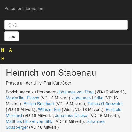
Personeninformation
Personeninformation
(GND
Los
132377861)
Heinrich von Stabenau
Präses an der Univ. Frankfurt/Oder
Beziehungen zu Personen:
Johannes von Prag
(VD-16 Mitverf.),
Maximilian Plesch
(VD-16 Mitverf.),
Johannes Lüdke
(VD-16
Mitverf.),
Philipp Reinhard
(VD-16 Mitverf.),
Tobias Grünewaldt
(VD-16 Mitverf.),
Wilhelm Eck
(Wien; VD-16 Mitverf.),
Berthold
Murhard
(VD-16 Mitverf.),
Johannes Dinckel
(VD-16 Mitverf.),
Matthias Bilitzer von Bilitz
(VD-16 Mitverf.),
Johannes
Strasberger
(VD-16 Mitverf.)