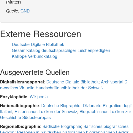
(Mutter)
Quelle:
GND
Externe Ressourcen
Deutsche Digitale Bibliothek
Gesamtkatalog deutschsprachiger Leichenpredigten
Kalliope Verbundkatalog
Ausgewertete Quellen
Digitalisierungsportal
:
Deutsche Digitale Bibliothek
;
Archivportal D
;
e-codices Virtuelle Handschriftenbibliothek der Schweiz
Enzyklopädie
:
Wikipedia
Nationalbiographie
:
Deutsche Biographie
;
Dizionario Biografico degli
Italiani
;
Historisches Lexikon der Schweiz
;
Biographisches Lexikon zur
Geschichte Südosteuropas
Regionalbiographie
:
Badische Biographie
;
Baltisches biografisches
Lexikon
;
Personen in bayrischen historischen biographischen Lexika
;