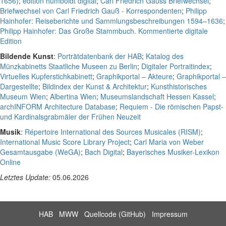
1656)
;
edition humboldt digital
;
Carl Friedrich Gauss Briefwechsel
;
Briefwechsel von Carl Friedrich Gauß - Korrespondenten
;
Philipp
Hainhofer: Reiseberichte und Sammlungsbeschreibungen 1594–1636
;
Philipp Hainhofer: Das Große Stammbuch. Kommentierte digitale
Edition
Bildende Kunst
:
Porträtdatenbank der HAB
;
Katalog des
Münzkabinetts Staatliche Museen zu Berlin
;
Digitaler Portraitindex
;
Virtuelles Kupferstichkabinett
;
Graphikportal – Akteure
;
Graphikportal –
Dargestellte
;
Bildindex der Kunst & Architektur
;
Kunsthistorisches
Museum Wien
;
Albertina Wien
;
Museumslandschaft Hessen Kassel
;
archINFORM Architecture Database
;
Requiem - Die römischen Papst-
und Kardinalsgrabmäler der Frühen Neuzeit
Musik
:
Répertoire International des Sources Musicales (RISM)
;
International Music Score Library Project
;
Carl Maria von Weber
Gesamtausgabe (WeGA)
;
Bach Digital
;
Bayerisches Musiker-Lexikon
Online
Letztes Update:
05.06.2026
HAB
MWW
Quellcode (GitHub)
Impressum