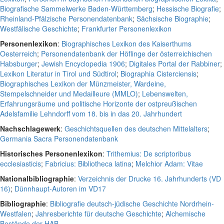
Biografische Sammelwerke Baden-Württemberg
;
Hessische Biografie
;
Rheinland-Pfälzische Personendatenbank
;
Sächsische Biographie
;
Westfälische Geschichte
;
Frankfurter Personenlexikon
Personenlexikon
:
Biographisches Lexikon des Kaiserthums
Oesterreich
;
Personendatenbank der Höflinge der österreichischen
Habsburger
;
Jewish Encyclopedia 1906
;
Digitales Portal der Rabbiner
;
Lexikon Literatur in Tirol und Südtirol
;
Biographia Cisterciensis
;
Biographisches Lexikon der Münzmeister, Wardeine,
Stempelschneider und Medailleure (MMLO)
;
Lebenswelten,
Erfahrungsräume und politische Horizonte der ostpreußischen
Adelsfamilie Lehndorff vom 18. bis in das 20. Jahrhundert
Nachschlagewerk
:
Geschichtsquellen des deutschen Mittelalters
;
Germania Sacra Personendatenbank
Historisches Personenlexikon
:
Trithemius: De scriptoribus
ecclesiasticis
;
Fabricius: Bibliotheca latina
;
Melchior Adam: Vitae
Nationalbibliographie
:
Verzeichnis der Drucke 16. Jahrhunderts (VD
16)
;
Dünnhaupt-Autoren im VD17
Bibliographie
:
Bibliografie deutsch-jüdische Geschichte Nordrhein-
Westfalen
;
Jahresberichte für deutsche Geschichte
;
Alchemische
Bestände der HAB