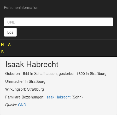
Personeninformation
Personeninformation
(GND
Los
136804543)
Isaak Habrecht
Geboren 1544 in Schaffhausen, gestorben 1620 in Straßburg
Uhrmacher in Straßburg
Wirkungsort: Straßburg
Familiäre Beziehungen:
Isaak Habrecht
(Sohn)
Quelle:
GND