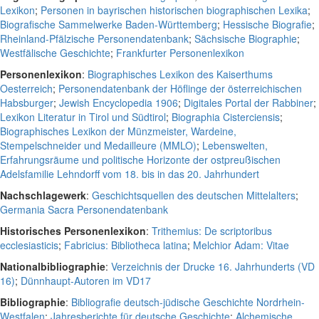
Lexikon
;
Personen in bayrischen historischen biographischen Lexika
;
Biografische Sammelwerke Baden-Württemberg
;
Hessische Biografie
;
Rheinland-Pfälzische Personendatenbank
;
Sächsische Biographie
;
Westfälische Geschichte
;
Frankfurter Personenlexikon
Personenlexikon
:
Biographisches Lexikon des Kaiserthums
Oesterreich
;
Personendatenbank der Höflinge der österreichischen
Habsburger
;
Jewish Encyclopedia 1906
;
Digitales Portal der Rabbiner
;
Lexikon Literatur in Tirol und Südtirol
;
Biographia Cisterciensis
;
Biographisches Lexikon der Münzmeister, Wardeine,
Stempelschneider und Medailleure (MMLO)
;
Lebenswelten,
Erfahrungsräume und politische Horizonte der ostpreußischen
Adelsfamilie Lehndorff vom 18. bis in das 20. Jahrhundert
Nachschlagewerk
:
Geschichtsquellen des deutschen Mittelalters
;
Germania Sacra Personendatenbank
Historisches Personenlexikon
:
Trithemius: De scriptoribus
ecclesiasticis
;
Fabricius: Bibliotheca latina
;
Melchior Adam: Vitae
Nationalbibliographie
:
Verzeichnis der Drucke 16. Jahrhunderts (VD
16)
;
Dünnhaupt-Autoren im VD17
Bibliographie
:
Bibliografie deutsch-jüdische Geschichte Nordrhein-
Westfalen
;
Jahresberichte für deutsche Geschichte
;
Alchemische