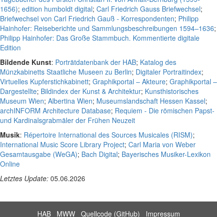
1656)
;
edition humboldt digital
;
Carl Friedrich Gauss Briefwechsel
;
Briefwechsel von Carl Friedrich Gauß - Korrespondenten
;
Philipp
Hainhofer: Reiseberichte und Sammlungsbeschreibungen 1594–1636
;
Philipp Hainhofer: Das Große Stammbuch. Kommentierte digitale
Edition
Bildende Kunst
:
Porträtdatenbank der HAB
;
Katalog des
Münzkabinetts Staatliche Museen zu Berlin
;
Digitaler Portraitindex
;
Virtuelles Kupferstichkabinett
;
Graphikportal – Akteure
;
Graphikportal –
Dargestellte
;
Bildindex der Kunst & Architektur
;
Kunsthistorisches
Museum Wien
;
Albertina Wien
;
Museumslandschaft Hessen Kassel
;
archINFORM Architecture Database
;
Requiem - Die römischen Papst-
und Kardinalsgrabmäler der Frühen Neuzeit
Musik
:
Répertoire International des Sources Musicales (RISM)
;
International Music Score Library Project
;
Carl Maria von Weber
Gesamtausgabe (WeGA)
;
Bach Digital
;
Bayerisches Musiker-Lexikon
Online
Letztes Update:
05.06.2026
HAB
MWW
Quellcode (GitHub)
Impressum