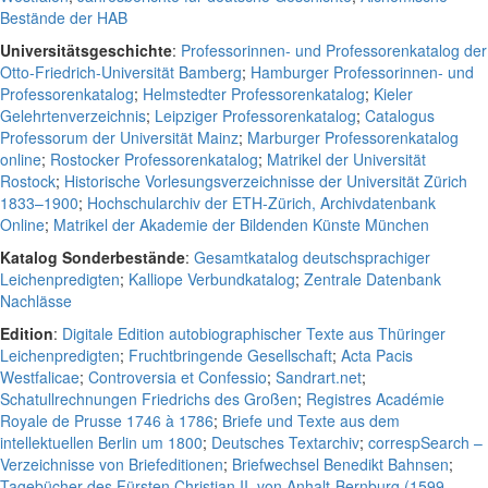
Bestände der HAB
Universitätsgeschichte
:
Professorinnen- und Professorenkatalog der
Otto-Friedrich-Universität Bamberg
;
Hamburger Professorinnen- und
Professorenkatalog
;
Helmstedter Professorenkatalog
;
Kieler
Gelehrtenverzeichnis
;
Leipziger Professorenkatalog
;
Catalogus
Professorum der Universität Mainz
;
Marburger Professorenkatalog
online
;
Rostocker Professorenkatalog
;
Matrikel der Universität
Rostock
;
Historische Vorlesungsverzeichnisse der Universität Zürich
1833–1900
;
Hochschularchiv der ETH-Zürich, Archivdatenbank
Online
;
Matrikel der Akademie der Bildenden Künste München
Katalog Sonderbestände
:
Gesamtkatalog deutschsprachiger
Leichenpredigten
;
Kalliope Verbundkatalog
;
Zentrale Datenbank
Nachlässe
Edition
:
Digitale Edition autobiographischer Texte aus Thüringer
Leichenpredigten
;
Fruchtbringende Gesellschaft
;
Acta Pacis
Westfalicae
;
Controversia et Confessio
;
Sandrart.net
;
Schatullrechnungen Friedrichs des Großen
;
Registres Académie
Royale de Prusse 1746 à 1786
;
Briefe und Texte aus dem
intellektuellen Berlin um 1800
;
Deutsches Textarchiv
;
correspSearch –
Verzeichnisse von Briefeditionen
;
Briefwechsel Benedikt Bahnsen
;
Tagebücher des Fürsten Christian II. von Anhalt-Bernburg (1599-