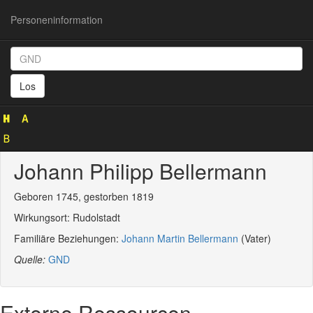
Personeninformation
Personeninformation
(GND
Los
138713316)
Johann Philipp Bellermann
Geboren 1745, gestorben 1819
Wirkungsort: Rudolstadt
Familiäre Beziehungen:
Johann Martin Bellermann
(Vater)
Quelle:
GND
Externe Ressourcen