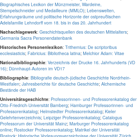
Biographisches Lexikon der Münzmeister, Wardeine,
Stempelschneider und Medailleure (MMLO)
;
Lebenswelten,
Erfahrungsräume und politische Horizonte der ostpreußischen
Adelsfamilie Lehndorff vom 18. bis in das 20. Jahrhundert
Nachschlagewerk
:
Geschichtsquellen des deutschen Mittelalters
;
Germania Sacra Personendatenbank
Historisches Personenlexikon
:
Trithemius: De scriptoribus
ecclesiasticis
;
Fabricius: Bibliotheca latina
;
Melchior Adam: Vitae
Nationalbibliographie
:
Verzeichnis der Drucke 16. Jahrhunderts (VD
16)
;
Dünnhaupt-Autoren im VD17
Bibliographie
:
Bibliografie deutsch-jüdische Geschichte Nordrhein-
Westfalen
;
Jahresberichte für deutsche Geschichte
;
Alchemische
Bestände der HAB
Universitätsgeschichte
:
Professorinnen- und Professorenkatalog der
Otto-Friedrich-Universität Bamberg
;
Hamburger Professorinnen- und
Professorenkatalog
;
Helmstedter Professorenkatalog
;
Kieler
Gelehrtenverzeichnis
;
Leipziger Professorenkatalog
;
Catalogus
Professorum der Universität Mainz
;
Marburger Professorenkatalog
online
;
Rostocker Professorenkatalog
;
Matrikel der Universität
Rostock
;
Historische Vorlesungsverzeichnisse der Universität Zürich