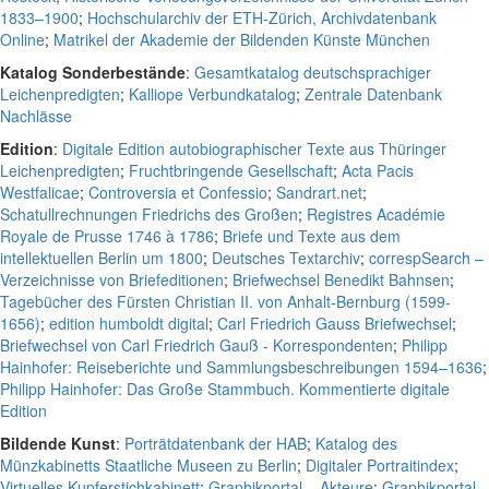
1833–1900
;
Hochschularchiv der ETH-Zürich, Archivdatenbank
Online
;
Matrikel der Akademie der Bildenden Künste München
Katalog Sonderbestände
:
Gesamtkatalog deutschsprachiger
Leichenpredigten
;
Kalliope Verbundkatalog
;
Zentrale Datenbank
Nachlässe
Edition
:
Digitale Edition autobiographischer Texte aus Thüringer
Leichenpredigten
;
Fruchtbringende Gesellschaft
;
Acta Pacis
Westfalicae
;
Controversia et Confessio
;
Sandrart.net
;
Schatullrechnungen Friedrichs des Großen
;
Registres Académie
Royale de Prusse 1746 à 1786
;
Briefe und Texte aus dem
intellektuellen Berlin um 1800
;
Deutsches Textarchiv
;
correspSearch –
Verzeichnisse von Briefeditionen
;
Briefwechsel Benedikt Bahnsen
;
Tagebücher des Fürsten Christian II. von Anhalt-Bernburg (1599-
1656)
;
edition humboldt digital
;
Carl Friedrich Gauss Briefwechsel
;
Briefwechsel von Carl Friedrich Gauß - Korrespondenten
;
Philipp
Hainhofer: Reiseberichte und Sammlungsbeschreibungen 1594–1636
;
Philipp Hainhofer: Das Große Stammbuch. Kommentierte digitale
Edition
Bildende Kunst
:
Porträtdatenbank der HAB
;
Katalog des
Münzkabinetts Staatliche Museen zu Berlin
;
Digitaler Portraitindex
;
Virtuelles Kupferstichkabinett
;
Graphikportal – Akteure
;
Graphikportal –