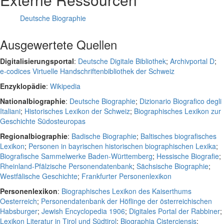
Deutsche Biographie
Ausgewertete Quellen
Digitalisierungsportal
:
Deutsche Digitale Bibliothek
;
Archivportal D
;
e-codices Virtuelle Handschriftenbibliothek der Schweiz
Enzyklopädie
:
Wikipedia
Nationalbiographie
:
Deutsche Biographie
;
Dizionario Biografico degli
Italiani
;
Historisches Lexikon der Schweiz
;
Biographisches Lexikon zur
Geschichte Südosteuropas
Regionalbiographie
:
Badische Biographie
;
Baltisches biografisches
Lexikon
;
Personen in bayrischen historischen biographischen Lexika
;
Biografische Sammelwerke Baden-Württemberg
;
Hessische Biografie
;
Rheinland-Pfälzische Personendatenbank
;
Sächsische Biographie
;
Westfälische Geschichte
;
Frankfurter Personenlexikon
Personenlexikon
:
Biographisches Lexikon des Kaiserthums
Oesterreich
;
Personendatenbank der Höflinge der österreichischen
Habsburger
;
Jewish Encyclopedia 1906
;
Digitales Portal der Rabbiner
;
Lexikon Literatur in Tirol und Südtirol
;
Biographia Cisterciensis
;