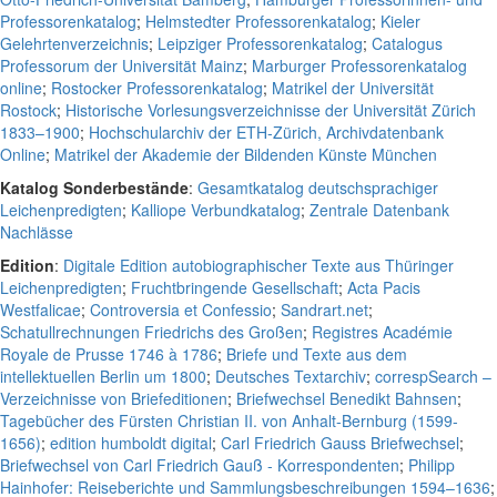
Professorenkatalog
;
Helmstedter Professorenkatalog
;
Kieler
Gelehrtenverzeichnis
;
Leipziger Professorenkatalog
;
Catalogus
Professorum der Universität Mainz
;
Marburger Professorenkatalog
online
;
Rostocker Professorenkatalog
;
Matrikel der Universität
Rostock
;
Historische Vorlesungsverzeichnisse der Universität Zürich
1833–1900
;
Hochschularchiv der ETH-Zürich, Archivdatenbank
Online
;
Matrikel der Akademie der Bildenden Künste München
Katalog Sonderbestände
:
Gesamtkatalog deutschsprachiger
Leichenpredigten
;
Kalliope Verbundkatalog
;
Zentrale Datenbank
Nachlässe
Edition
:
Digitale Edition autobiographischer Texte aus Thüringer
Leichenpredigten
;
Fruchtbringende Gesellschaft
;
Acta Pacis
Westfalicae
;
Controversia et Confessio
;
Sandrart.net
;
Schatullrechnungen Friedrichs des Großen
;
Registres Académie
Royale de Prusse 1746 à 1786
;
Briefe und Texte aus dem
intellektuellen Berlin um 1800
;
Deutsches Textarchiv
;
correspSearch –
Verzeichnisse von Briefeditionen
;
Briefwechsel Benedikt Bahnsen
;
Tagebücher des Fürsten Christian II. von Anhalt-Bernburg (1599-
1656)
;
edition humboldt digital
;
Carl Friedrich Gauss Briefwechsel
;
Briefwechsel von Carl Friedrich Gauß - Korrespondenten
;
Philipp
Hainhofer: Reiseberichte und Sammlungsbeschreibungen 1594–1636
;