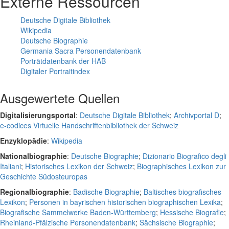
Externe Ressourcen
Deutsche Digitale Bibliothek
Wikipedia
Deutsche Biographie
Germania Sacra Personendatenbank
Porträtdatenbank der HAB
Digitaler Portraitindex
Ausgewertete Quellen
Digitalisierungsportal
:
Deutsche Digitale Bibliothek
;
Archivportal D
;
e-codices Virtuelle Handschriftenbibliothek der Schweiz
Enzyklopädie
:
Wikipedia
Nationalbiographie
:
Deutsche Biographie
;
Dizionario Biografico degli
Italiani
;
Historisches Lexikon der Schweiz
;
Biographisches Lexikon zur
Geschichte Südosteuropas
Regionalbiographie
:
Badische Biographie
;
Baltisches biografisches
Lexikon
;
Personen in bayrischen historischen biographischen Lexika
;
Biografische Sammelwerke Baden-Württemberg
;
Hessische Biografie
;
Rheinland-Pfälzische Personendatenbank
;
Sächsische Biographie
;