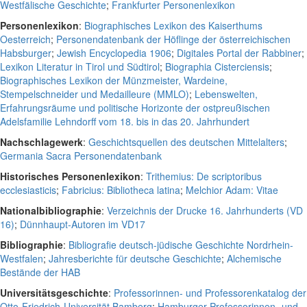
Westfälische Geschichte
;
Frankfurter Personenlexikon
Personenlexikon
:
Biographisches Lexikon des Kaiserthums
Oesterreich
;
Personendatenbank der Höflinge der österreichischen
Habsburger
;
Jewish Encyclopedia 1906
;
Digitales Portal der Rabbiner
;
Lexikon Literatur in Tirol und Südtirol
;
Biographia Cisterciensis
;
Biographisches Lexikon der Münzmeister, Wardeine,
Stempelschneider und Medailleure (MMLO)
;
Lebenswelten,
Erfahrungsräume und politische Horizonte der ostpreußischen
Adelsfamilie Lehndorff vom 18. bis in das 20. Jahrhundert
Nachschlagewerk
:
Geschichtsquellen des deutschen Mittelalters
;
Germania Sacra Personendatenbank
Historisches Personenlexikon
:
Trithemius: De scriptoribus
ecclesiasticis
;
Fabricius: Bibliotheca latina
;
Melchior Adam: Vitae
Nationalbibliographie
:
Verzeichnis der Drucke 16. Jahrhunderts (VD
16)
;
Dünnhaupt-Autoren im VD17
Bibliographie
:
Bibliografie deutsch-jüdische Geschichte Nordrhein-
Westfalen
;
Jahresberichte für deutsche Geschichte
;
Alchemische
Bestände der HAB
Universitätsgeschichte
:
Professorinnen- und Professorenkatalog der
Otto-Friedrich-Universität Bamberg
;
Hamburger Professorinnen- und