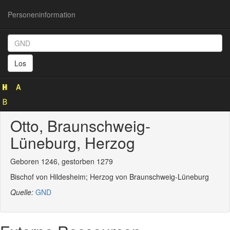
Personeninformation
Personeninformation
(GND
Los
13879376X)
Otto, Braunschweig-
Lüneburg, Herzog
Geboren 1246, gestorben 1279
Bischof von Hildesheim; Herzog von Braunschweig-Lüneburg
Quelle:
GND