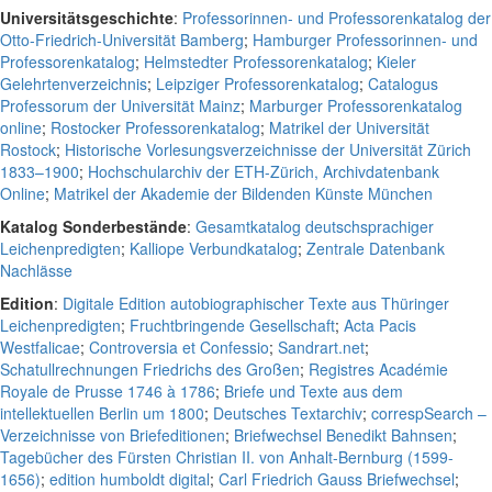
Universitätsgeschichte
:
Professorinnen- und Professorenkatalog der
Otto-Friedrich-Universität Bamberg
;
Hamburger Professorinnen- und
Professorenkatalog
;
Helmstedter Professorenkatalog
;
Kieler
Gelehrtenverzeichnis
;
Leipziger Professorenkatalog
;
Catalogus
Professorum der Universität Mainz
;
Marburger Professorenkatalog
online
;
Rostocker Professorenkatalog
;
Matrikel der Universität
Rostock
;
Historische Vorlesungsverzeichnisse der Universität Zürich
1833–1900
;
Hochschularchiv der ETH-Zürich, Archivdatenbank
Online
;
Matrikel der Akademie der Bildenden Künste München
Katalog Sonderbestände
:
Gesamtkatalog deutschsprachiger
Leichenpredigten
;
Kalliope Verbundkatalog
;
Zentrale Datenbank
Nachlässe
Edition
:
Digitale Edition autobiographischer Texte aus Thüringer
Leichenpredigten
;
Fruchtbringende Gesellschaft
;
Acta Pacis
Westfalicae
;
Controversia et Confessio
;
Sandrart.net
;
Schatullrechnungen Friedrichs des Großen
;
Registres Académie
Royale de Prusse 1746 à 1786
;
Briefe und Texte aus dem
intellektuellen Berlin um 1800
;
Deutsches Textarchiv
;
correspSearch –
Verzeichnisse von Briefeditionen
;
Briefwechsel Benedikt Bahnsen
;
Tagebücher des Fürsten Christian II. von Anhalt-Bernburg (1599-
1656)
;
edition humboldt digital
;
Carl Friedrich Gauss Briefwechsel
;