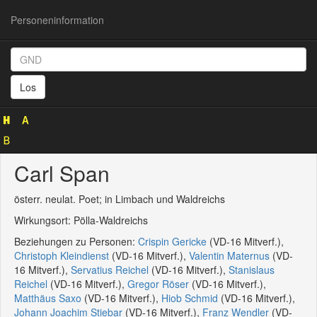
Personeninformation
Personeninformation
(GND
Los
119834898)
Carl Span
österr. neulat. Poet; in Limbach und Waldreichs
Wirkungsort: Pölla-Waldreichs
Beziehungen zu Personen:
Crispin Gericke
(VD-16 Mitverf.),
Christoph Kleindienst
(VD-16 Mitverf.),
Valentin Maternus
(VD-
16 Mitverf.),
Servatius Reichel
(VD-16 Mitverf.),
Stanislaus
Reichel
(VD-16 Mitverf.),
Gregor Röser
(VD-16 Mitverf.),
Matthäus Saxo
(VD-16 Mitverf.),
Hiob Schmid
(VD-16 Mitverf.),
Johann Joachim Stiebar
(VD-16 Mitverf.),
Franz Wendler
(VD-