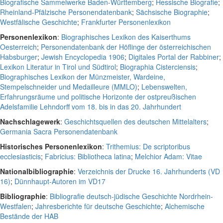
Biografische Sammelwerke Baden-Württemberg
;
Hessische Biografie
;
Rheinland-Pfälzische Personendatenbank
;
Sächsische Biographie
;
Westfälische Geschichte
;
Frankfurter Personenlexikon
Personenlexikon
:
Biographisches Lexikon des Kaiserthums
Oesterreich
;
Personendatenbank der Höflinge der österreichischen
Habsburger
;
Jewish Encyclopedia 1906
;
Digitales Portal der Rabbiner
;
Lexikon Literatur in Tirol und Südtirol
;
Biographia Cisterciensis
;
Biographisches Lexikon der Münzmeister, Wardeine,
Stempelschneider und Medailleure (MMLO)
;
Lebenswelten,
Erfahrungsräume und politische Horizonte der ostpreußischen
Adelsfamilie Lehndorff vom 18. bis in das 20. Jahrhundert
Nachschlagewerk
:
Geschichtsquellen des deutschen Mittelalters
;
Germania Sacra Personendatenbank
Historisches Personenlexikon
:
Trithemius: De scriptoribus
ecclesiasticis
;
Fabricius: Bibliotheca latina
;
Melchior Adam: Vitae
Nationalbibliographie
:
Verzeichnis der Drucke 16. Jahrhunderts (VD
16)
;
Dünnhaupt-Autoren im VD17
Bibliographie
:
Bibliografie deutsch-jüdische Geschichte Nordrhein-
Westfalen
;
Jahresberichte für deutsche Geschichte
;
Alchemische
Bestände der HAB