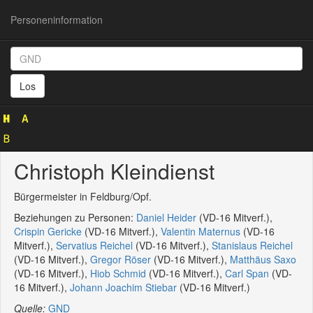
Personeninformation
Personeninformation
(GND
Los
129915319)
Christoph Kleindienst
Bürgermeister in Feldburg/Opf.
Beziehungen zu Personen:
Daniel Heider
(VD-16 Mitverf.),
Crispin Gericke
(VD-16 Mitverf.),
Valentin Maternus
(VD-16
Mitverf.),
Servatius Reichel
(VD-16 Mitverf.),
Stanislaus Reichel
(VD-16 Mitverf.),
Gregor Röser
(VD-16 Mitverf.),
Matthäus Saxo
(VD-16 Mitverf.),
Hiob Schmid
(VD-16 Mitverf.),
Carl Span
(VD-
16 Mitverf.),
Johann Joachim Stiebar
(VD-16 Mitverf.)
Quelle:
GND