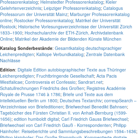
Professorenkatalog
;
Helmstedter Professorenkatalog
;
Kieler
Gelehrtenverzeichnis
;
Leipziger Professorenkatalog
;
Catalogus
Professorum der Universität Mainz
;
Marburger Professorenkatalog
online
;
Rostocker Professorenkatalog
;
Matrikel der Universität
Rostock
;
Historische Vorlesungsverzeichnisse der Universität Zürich
1833–1900
;
Hochschularchiv der ETH-Zürich, Archivdatenbank
Online
;
Matrikel der Akademie der Bildenden Künste München
Katalog Sonderbestände
:
Gesamtkatalog deutschsprachiger
Leichenpredigten
;
Kalliope Verbundkatalog
;
Zentrale Datenbank
Nachlässe
Edition
:
Digitale Edition autobiographischer Texte aus Thüringer
Leichenpredigten
;
Fruchtbringende Gesellschaft
;
Acta Pacis
Westfalicae
;
Controversia et Confessio
;
Sandrart.net
;
Schatullrechnungen Friedrichs des Großen
;
Registres Académie
Royale de Prusse 1746 à 1786
;
Briefe und Texte aus dem
intellektuellen Berlin um 1800
;
Deutsches Textarchiv
;
correspSearch –
Verzeichnisse von Briefeditionen
;
Briefwechsel Benedikt Bahnsen
;
Tagebücher des Fürsten Christian II. von Anhalt-Bernburg (1599-
1656)
;
edition humboldt digital
;
Carl Friedrich Gauss Briefwechsel
;
Briefwechsel von Carl Friedrich Gauß - Korrespondenten
;
Philipp
Hainhofer: Reiseberichte und Sammlungsbeschreibungen 1594–1636
;
Philipp Hainhofer: Das Große Stammbuch. Kommentierte digitale