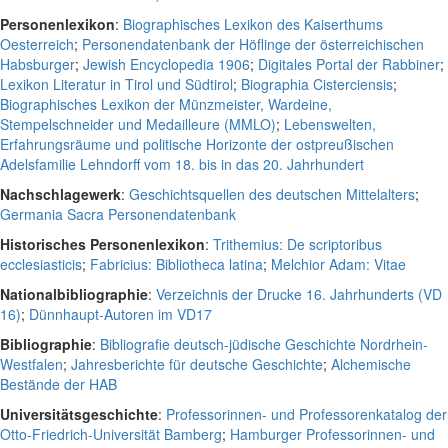
Personenlexikon
:
Biographisches Lexikon des Kaiserthums
Oesterreich
;
Personendatenbank der Höflinge der österreichischen
Habsburger
;
Jewish Encyclopedia 1906
;
Digitales Portal der Rabbiner
;
Lexikon Literatur in Tirol und Südtirol
;
Biographia Cisterciensis
;
Biographisches Lexikon der Münzmeister, Wardeine,
Stempelschneider und Medailleure (MMLO)
;
Lebenswelten,
Erfahrungsräume und politische Horizonte der ostpreußischen
Adelsfamilie Lehndorff vom 18. bis in das 20. Jahrhundert
Nachschlagewerk
:
Geschichtsquellen des deutschen Mittelalters
;
Germania Sacra Personendatenbank
Historisches Personenlexikon
:
Trithemius: De scriptoribus
ecclesiasticis
;
Fabricius: Bibliotheca latina
;
Melchior Adam: Vitae
Nationalbibliographie
:
Verzeichnis der Drucke 16. Jahrhunderts (VD
16)
;
Dünnhaupt-Autoren im VD17
Bibliographie
:
Bibliografie deutsch-jüdische Geschichte Nordrhein-
Westfalen
;
Jahresberichte für deutsche Geschichte
;
Alchemische
Bestände der HAB
Universitätsgeschichte
:
Professorinnen- und Professorenkatalog der
Otto-Friedrich-Universität Bamberg
;
Hamburger Professorinnen- und