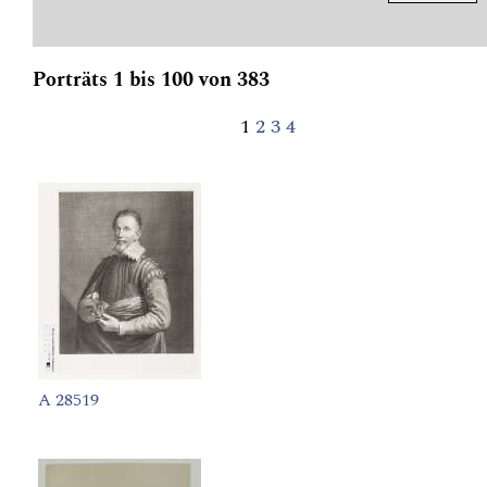
Porträts 1 bis 100 von 383
1
2
3
4
A 28519