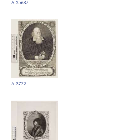
A 25687
A 3772