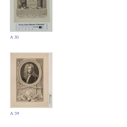
A 35
A 59