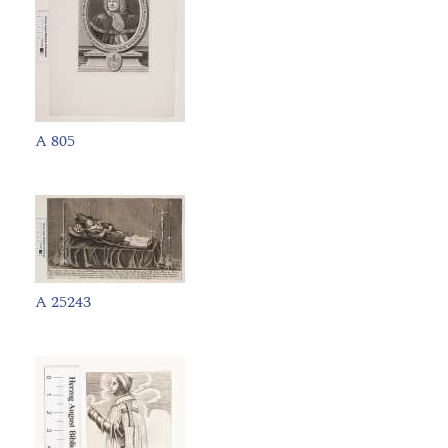
A 805
A 25243