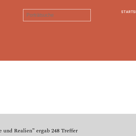
STARTS
e und Realien” ergab 248 Treffer