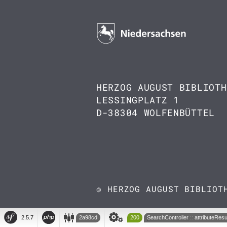
HERZOG AUGUST BIBLIOTH
LESSINGPLATZ 1
D-38304 WOLFENBÜTTEL
© HERZOG AUGUST BIBLIOT
2a98cd
200
SearchController
attributeResu
2.5.7