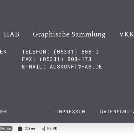
HAB
Graphische Sammlung
VK
EK
TELEFON: (05331) 808-0
FAX: (05331) 808-173
E-MAIL: AUSKUNFT@HAB.DE
HEK
IMPRESSUM
DATENSCHUT
ltAction
332 ms
9.2 MB