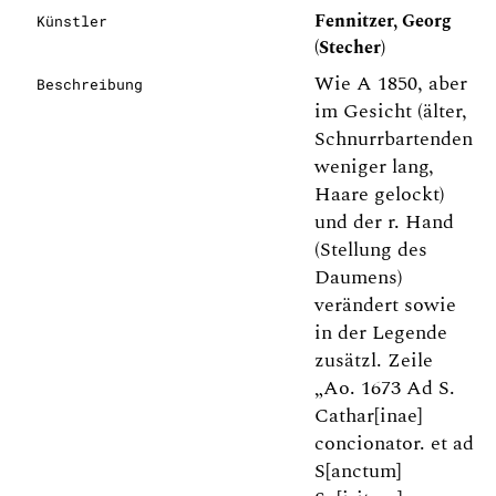
Fennitzer, Georg
Künstler
(Stecher)
Wie A 1850, aber
Beschreibung
im Gesicht (älter,
Schnurrbartenden
weniger lang,
Haare gelockt)
und der r. Hand
(Stellung des
Daumens)
verändert sowie
in der Legende
zusätzl. Zeile
„Ao. 1673 Ad S.
Cathar[inae]
concionator. et ad
S[anctum]