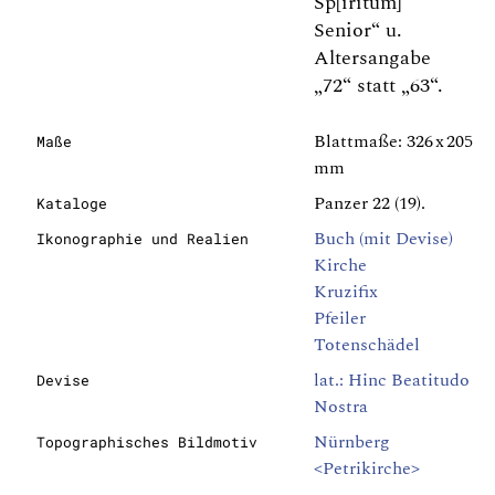
Sp[iritum]
Senior“ u.
Altersangabe
„72“ statt „63“.
Blattmaße: 326 x 205
Maße
mm
Panzer 22 (19).
Kataloge
Buch (mit Devise)
Ikonographie und Realien
Kirche
Kruzifix
Pfeiler
Totenschädel
lat.: Hinc Beatitudo
Devise
Nostra
Nürnberg
Topographisches Bildmotiv
<Petrikirche>