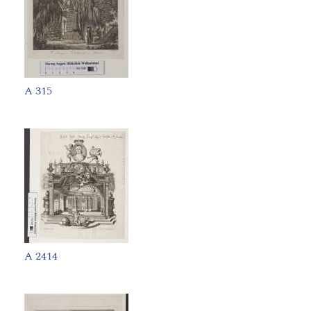
A 315
A 2414