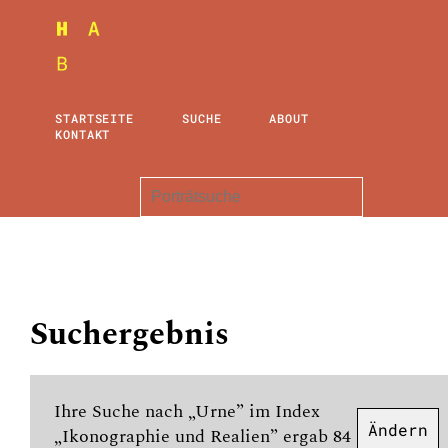
STARTSEITE
SUCHE
ABOUT
KONTAKT
Suchergebnis
Ihre Suche nach „Urne” im Index
Ändern
„Ikonographie und Realien” ergab 84