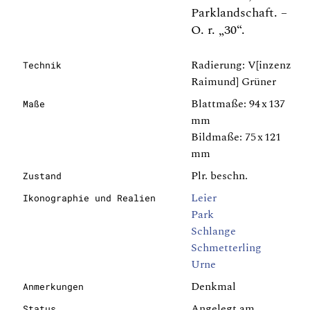
Parklandschaft. –
O. r. „30“.
Radierung: V[inzenz
Technik
Raimund] Grüner
Blattmaße: 94 x 137
Maße
mm
Bildmaße: 75 x 121
mm
Plr. beschn.
Zustand
Leier
Ikonographie und Realien
Park
Schlange
Schmetterling
Urne
Denkmal
Anmerkungen
Angelegt am
Status