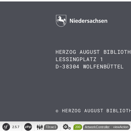
HERZOG AUGUST BIBLIOTH
LESSINGPLATZ 1
D-38304 WOLFENBÜTTEL
© HERZOG AUGUST BIBLIOT
72cac1
200
ArtworkController
viewAction
2.5.7