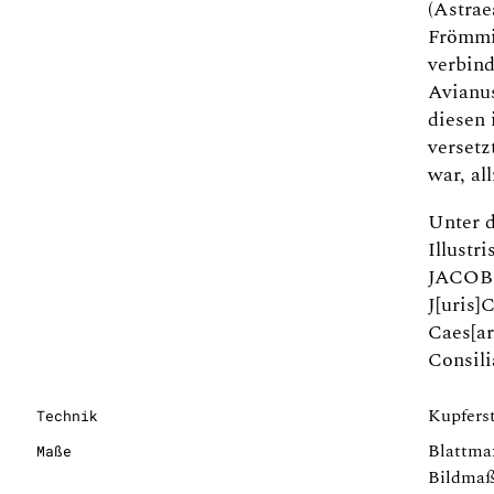
(Astrae
Frömmig
verbind
Avianu
diesen 
versetz
war, al
Unter d
Illust
JACOB 
J[uris]
Caes[ar
Consili
Kupferst
Technik
Blattma
Maße
Bildmaß