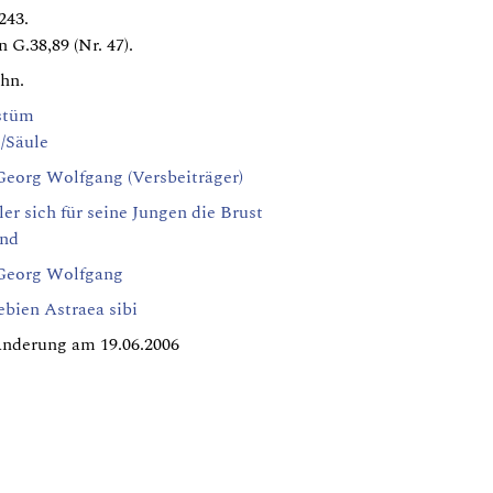
243.
n G.38,89 (Nr. 47).
chn.
stüm
/Säule
Georg Wolfgang (Versbeiträger)
ler sich für seine Jungen die Brust
end
Georg Wolfgang
sebien Astraea sibi
Änderung am 19.06.2006