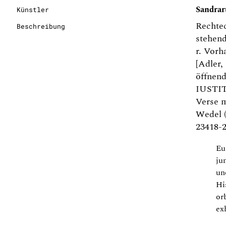
Sandrart
Künstler
Rechtec
Beschreibung
stehend
r. Vor
[Adler,
öffnen
IUSTITI
Verse 
Wedel (
23418-2
Eu
ju
un
Hi
or
exh