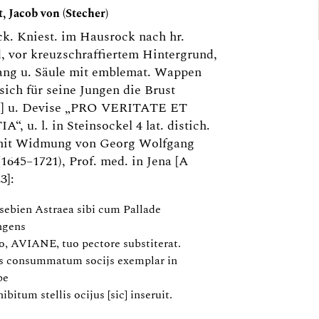
, Jacob von (Stecher)
k. Kniest. im Hausrock nach hr.
, vor kreuzschraffiertem Hintergrund,
hang u. Säule mit emblemat. Wappen
 sich für seine Jungen die Brust
d] u. Devise „PRO VERITATE ET
A“, u. l. in Steinsockel 4 lat. distich.
mit Widmung von Georg Wolfgang
1645–1721), Prof. med. in Jena [A
3]:
sebien Astraea sibi cum Pallade
ngens
o, AVIANE, tuo pectore substiterat.
s consummatum socijs exemplar in
be
ibitum stellis ocijus [sic] inseruit.