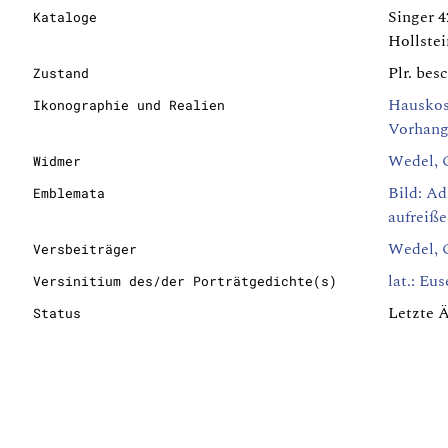
Singer 4
Kataloge
Hollstei
Plr. bes
Zustand
Hausko
Ikonographie und Realien
Vorhang
Wedel, 
Widmer
Bild: Ad
Emblemata
aufreiß
Wedel, 
Versbeiträger
lat.: Eu
Versinitium des/der Porträtgedichte(s)
Letzte 
Status