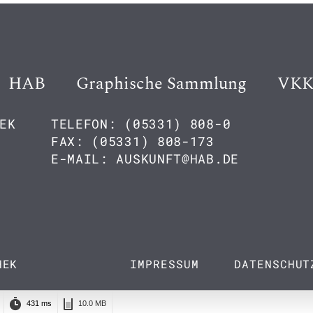
HAB
Graphische Sammlung
VK
EK
TELEFON: (05331) 808-0
FAX: (05331) 808-173
E-MAIL: AUSKUNFT@HAB.DE
HEK
IMPRESSUM
DATENSCHUT
431 ms
10.0 MB