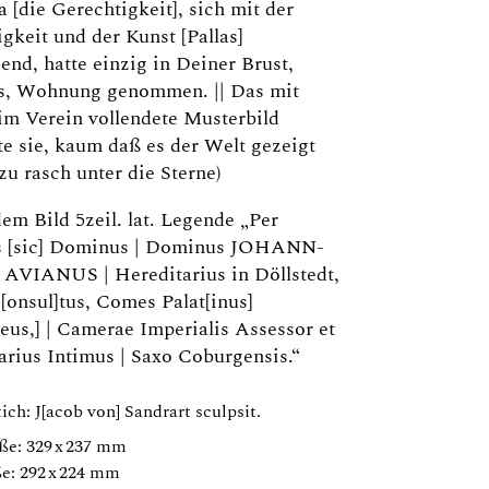
a [die Gerechtigkeit], sich mit der
keit und der Kunst [Pallas]
end, hatte einzig in Deiner Brust,
s, Wohnung genommen. || Das mit
im Verein vollendete Musterbild
te sie, kaum daß es der Welt gezeigt
lzu rasch unter die Sterne)
em Bild 5zeil. lat. Legende „Per
ris [sic] Dominus | Dominus JOHANN-
AVIANUS | Hereditarius in Döllstedt,
C[onsul]tus, Comes Palat[inus]
eus,] | Camerae Imperialis Assessor et
arius Intimus | Saxo Coburgensis.“
ich: J[acob von] Sandrart sculpsit.
ße: 329 x 237 mm
e: 292 x 224 mm