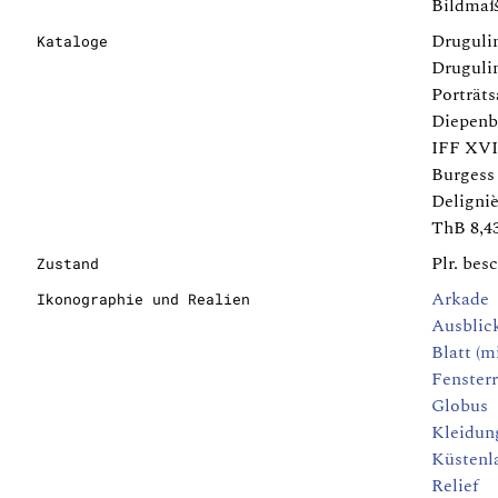
Bildmaß
Drugulin
Kataloge
Drugulin
Porträt
Diepenbr
IFF XVII
Burgess 
Deligniè
ThB 8,43
Plr. bes
Zustand
Arkade
Ikonographie und Realien
Ausblic
Blatt (m
Fenster
Globus
Kleidun
Küstenl
Relief