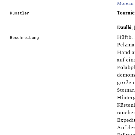
Moreau 
Tournièr
Künstler
Daullé, 
Hüftb. 
Beschreibung
Pelzman
Hand a
auf ein
Polabpl
demonst
großem
Steinar
Hinterg
Küstenl
rauche
Expedit
Auf der