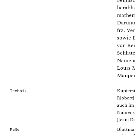
Felltas
herabh
mathem
Darunte
frz. Ve
sowie D
von Re
Schlitt
Namens
Louis 
Mauper
Kupferst
Technik
R[obert] 
auch im 
Namensl
J[ean] D
Blattma
Maße