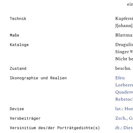
ei
Kupferst
Technik
J[ohann]
Blattmaß
Maße
Drugulin
Kataloge
Singer 9
Nicht be
beschn.
Zustand
Efeu
Ikonographie und Realien
Lorbeer
Quader
Rebstoc
lat.: Ho
Devise
Zsch., G
Versbeiträger
dt.: Die
Versinitium des/der Porträtgedichte(s)