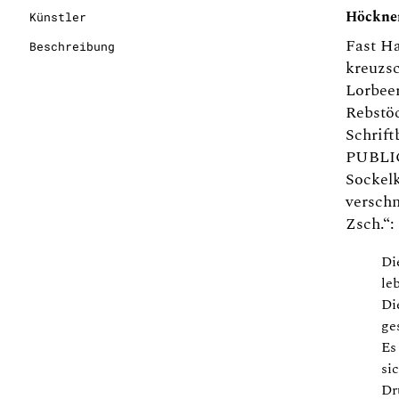
Höckner
Künstler
Fast Ha
Beschreibung
kreuzsc
Lorbee
Rebstö
Schrif
PUBLIC
Sockelk
verschn
Zsch.“:
Di
le
Di
ge
Es
sic
Dr