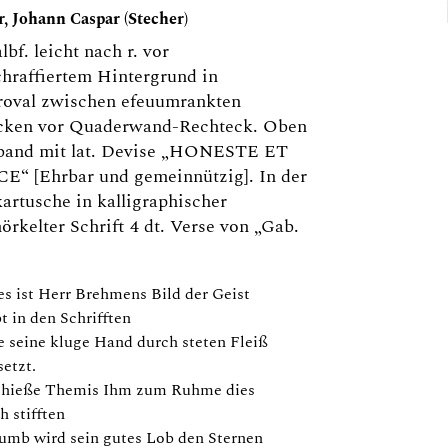
, Johann Caspar (Stecher)
lbf. leicht nach r. vor
hraffiertem Hintergrund in
roval zwischen efeuumrankten
cken vor Quaderwand-Rechteck. Oben
tband mit lat. Devise „HONESTE ET
E“ [Ehrbar und gemeinnützig]. In der
artusche in kalligraphischer
örkelter Schrift 4 dt. Verse von „Gab.
es ist Herr Brehmens Bild der Geist
bt in den Schrifften
e seine kluge Hand durch steten Fleiß
setzt.
 hieße Themis Ihm zum Ruhme dies
h stifften
umb wird sein gutes Lob den Sternen