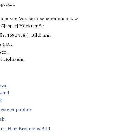
ngeetzt.
ich: <im Verskartuschenrahmen o.l.>
 C[aspar] Höckner Sc.
e: 169 x 138 (= Bild) mm
 2136.
755.
i Hollstein.
oval
wand
k
neste et publice
ab.
s ist Herr Brehmens Bild