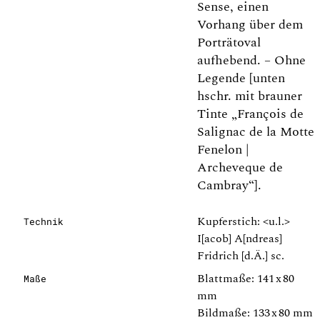
Sense, einen
Vorhang über dem
Porträtoval
aufhebend. – Ohne
Legende [unten
hschr. mit brauner
Tinte „François de
Salignac de la Motte
Fenelon |
Archeveque de
Cambray“].
Kupferstich: <u.l.>
Technik
I[acob] A[ndreas]
Fridrich [d.Ä.] sc.
Blattmaße: 141 x 80
Maße
mm
Bildmaße: 133 x 80 mm