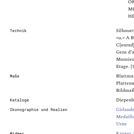
OR
M
HE
Silhouet
Technik
<u.> A B
C[onrad]
Gens d’
Monsieu
Etage. [
Blattma
Maße
Platten
Bildmaß
Diepenb
Kataloge
Girland
Ikonographie und Realien
Medaill
Urne
Krüger,
Widmer