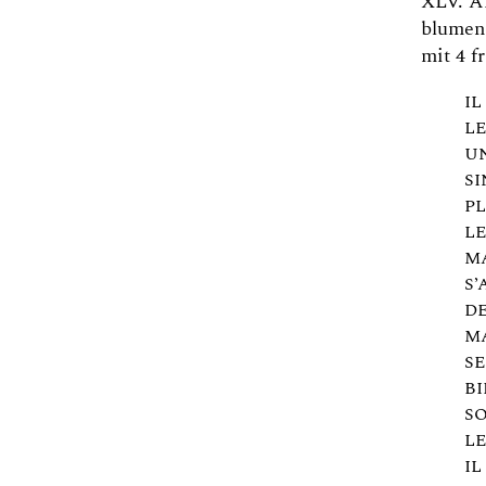
XLV. A
blumen
mit 4 f
IL
LE
U
SI
P
LE
M
S’
DE
M
S
BI
S
LE
IL