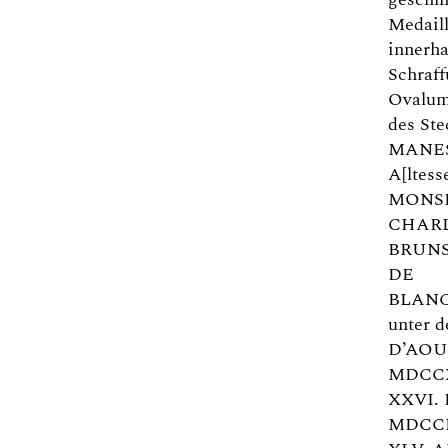
Medail
innerh
Schraff
Ovalum
des St
MANES
A[ltess
MONS
CHARL
BRUNS
DE
BLAN
unter d
D’AOUT
MDCCX
XXVI. 
MDCCL