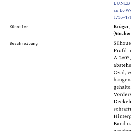
LÜNEBUR
zu B.-Wo
1735–17
Krüger,
Künstler
(Stecher
Silhoue
Beschreibung
Profil 
A 2605,
abstehe
Oval, v
hängen
gehalte
Vorders
Deckelu
schraff
Hinterg
Band u
geschm