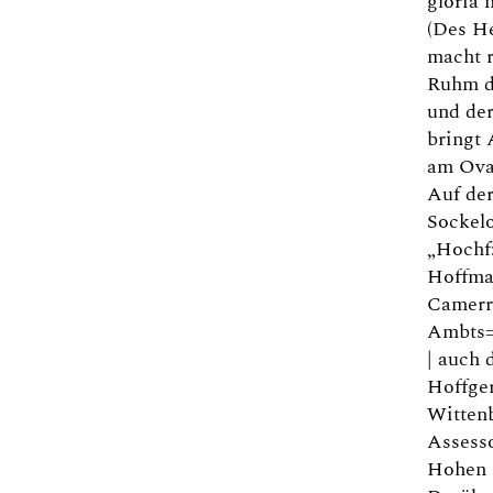
gloria 
(Des H
macht r
Ruhm d
und de
bringt 
am Ova
Auf de
Sockelo
„Hochf:
Hoffmar
Camerr
Ambts
| auch 
Hoffger
Witten
Assesso
Hohen 