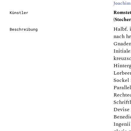
Joachim
Romstet
Künstler
(Stecher
Halbf. 
Beschreibung
nach hr
Gnaden
Initial
kreuzsc
Hinter
Lorbeer
Sockel 
Paralle
Rechte
Schrift
Devise
Benedic
Ingenii