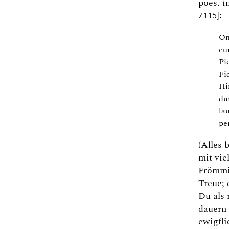
poes. i
7115]:
Om
cu
Pi
Fi
Hi
du
la
pe
(Alles 
mit vie
Frömmi
Treue; 
Du als
dauern
ewigfl