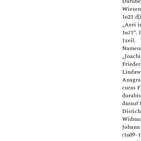
Darüber
Wiesen
1621 d[i
„Aeri i
1671“. 
1zeil.
Namens
„Joach
Frieder
Lindaw,
Anagr
curas F
durabis
darauf 
Distich
Widmu
Johann 
(1609–1