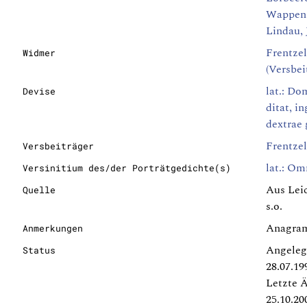
Wappen 
Lindau, 
Frentzel
Widmer
(Versbei
lat.: Do
Devise
ditat, in
dextrae 
Frentzel
Versbeiträger
lat.: Om
Versinitium des/der Porträtgedichte(s)
Aus Lei
Quelle
s.o.
Anagra
Anmerkungen
Angeleg
Status
28.07.19
Letzte 
25.10.20