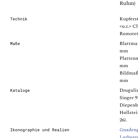
Ruhm)
Kupfers
Technik
<u.r.> C
Romstet 
Blattmaß
Maße
mm
Plattenm
mm
Bildmaße
mm
Drugulin
Kataloge
Singer 9
Diepenb
Hollstei
26).
Gnadenp
Ikonographie und Realien
Lorbeer