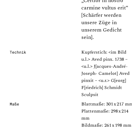
„Certior in nostro
carmine vultus erit“
[Schärfer werden
unsere Züge in
unserem Gedicht
sein].
Kupferstich: <im Bild
Technik
u.l.> Aved pinx. 1738 –
<u.l.> J[acques-André-
Joseph- Camelot] Aved
pinxit – <u.r.> G[eorg]
F[riedrich] Schmidt
Sculpsit
Blattmaße: 301 x 217 m
Maße
Plattenmaße: 298 x 214
mm
Bildmaße: 261 x 198 mm