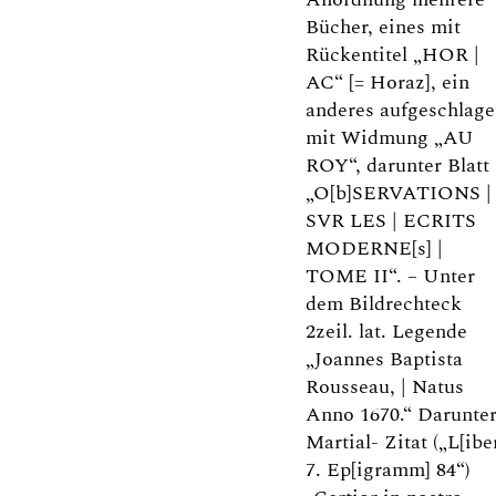
Bücher, eines mit
Rückentitel „HOR |
AC“ [= Horaz], ein
anderes aufgeschlag
mit Widmung „AU
ROY“, darunter Blatt
„O[b]SERVATIONS |
SVR LES | ECRITS
MODERNE[s] |
TOME II“. – Unter
dem Bildrechteck
2zeil. lat. Legende
„Joannes Baptista
Rousseau, | Natus
Anno 1670.“ Darunte
Martial- Zitat („L[ibe
7. Ep[igramm] 84“)