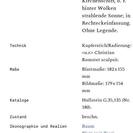
Kirchenschiff, o. r.
hinter Wolken
strahlende Sonne; in
Rechteckeinfassung.
Ohne Legende.
Kupferstich/Radierung:
Technik
<u.r.> Christian
Romstet sculpsit.
Blattmaße: 182 x 155
Maße
mm
Bildmaße: 179 x 154
mm
Hollstein G.35,135 (Nr.
Kataloge
180).
beschn.
Zustand
Baum
Ikonographie und Realien